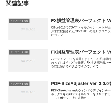
関連記事
FX損益管理表パーフェクト Ver
アップデート情報
Office2016でCSVファイルのインポート
月末に配信されたOffice2016の更新プ
にコメン...
FX損益管理表パーフェクト Ver
アップデート情報
バージョン1.1.1を公開しました。初回起
わってしまうバグを修正。FX損益管理表パ
る際に起きる不具合ですので、すで...
PDF-SizeAdjuster Ver. 
アップデート情報
PDF-SizeAdjusterのウィンドウデ
ボックスを追加ファイルリストをクリアする
リストボックス上に表示さ...