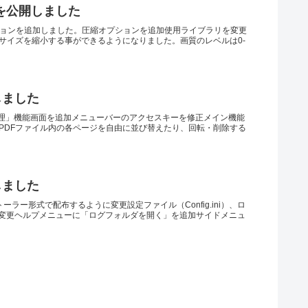
2.1.0を公開しました
圧縮オプションを追加しました。圧縮オプションを追加使用ライブラリを変更
ルサイズを縮小する事ができるようになりました。画質のレベルは0-
開しました
ジ整理」機能画面を追加メニューバーのアクセスキーを修正メイン機能
PDFファイル内の各ページを自由に並び替えたり、回転・削除する
開しました
トーラー形式で配布するように変更設定ファイル（Config.ini）、ロ
rks に変更ヘルプメニューに「ログフォルダを開く」を追加サイドメニュ