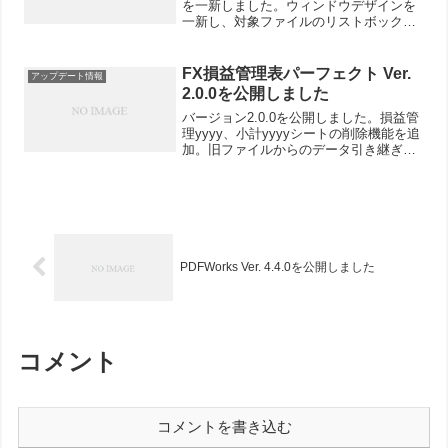
を一新しました。ウィンドウデザインを
一新し、対象ファイルのリストボックス
を追加ファイルリストをクリアする「ク
リア」ボタンを追加メニューバーを追加
対象ファイルの一覧がリストボックス上
FX損益管理表パーフェクト Ver.
アップデート情報
に表示さ...
2.0.0を公開しました
バージョン2.0.0を公開しました。損益管
理yyyy、小計yyyyシートの削除機能を追
加。旧ファイルからのデータ引き継ぎ機
能を追加。小計yyyy、月別集計、EA・通
貨別集計シート：統計情報（PF、R倍
数）の列を追加。全体的にセルの表示形
式を...
PDFWorks Ver. 4.4.0を公開しました
コメント
コメントを書き込む