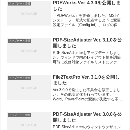
ように設定シートの...
PDFWorks Ver. 4.3.0を公開しま
アップデート情報
した
「PDFWorks」を改修しました。MSIイ
ンストーラー形式で配布するように変更
設定ファイル（Config.ini）、ログの保存
場所を %APPDATA%\PDFWorks に変更
ヘルプメニューに「ログフォルダを開
く」を追加サイドメニュー「...
PDF-SizeAdjuster Ver. 3.1.0を公
アップデート情報
開しました
PDF-SizeAdjusterをアップデートしまし
た。ウィンドウ内のレイアウト幅を調節
可能に改修対象ファイルリストにファイ
ルパス、更新日時の列を追加対象ファイ
ルリストにヘッダークリックによるソー
ト機能とドラッグ＆ドロップによるの並
File2TextPro Ver. 3.1.0を公開し
アップデート情報
び替え機...
ました
Ver.3.0.0で発生した不具合を修正しまし
た。その他安定化を行っています。
Word、PowerPointの変換が失敗する不具
合を修正Word（doc）ファイルの変換処
理の安定化Word（docx）ファイル変換用
のライブラリを変更ファイル...
PDF-SizeAdjuster Ver. 3.0.0を公
アップデート情報
開しました
PDF-SizeAdjusterのウィンドウデザイン